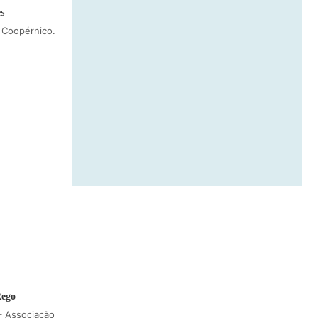
s
 Coopérnico.
Rego
– Associação