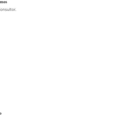
amos
onsultor.
o