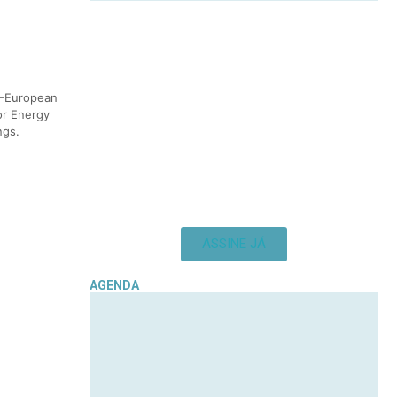
E-European
or Energy
ngs.
ASSINE JÁ
AGENDA