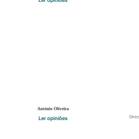
Ler opiniões
António Oliveira
Dire
Ler opiniões