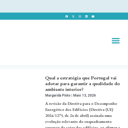
Revista 
Revista Dig
Qual a estratégia que Portugal vai
adotar para garantir a qualidade do
ambiente interior?
Margarida Pinto
Maio 13, 2026
A revisão da Diretiva para o Desempenho
Energético dos Edifícios (Diretiva (UE)
2024/1275, de 24 de abril) assinala uma
evolução relevante do enquadramento
europeu do setor dos edifícios, ao afirmar a