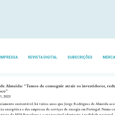
 IMPRESSA
REVISTA DIGITAL
SUBSCRIÇÕES
MERC
de Almeida: “Temos de conseguir atrair os investidores, red
sco”
1, 2023
nciamento sustentável, há vários anos que Jorge Rodrigues de Almeida a
cia energética e das empresas de serviços de energia em Portugal. Numa c
gócio do MES Barcelona e a sua possível adaptação à realidade nacional, 