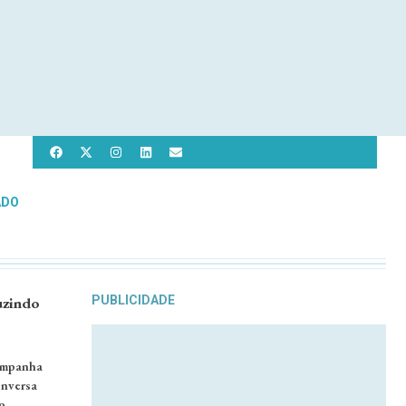
ADO
uzindo
PUBLICIDADE
companha
onversa
o …