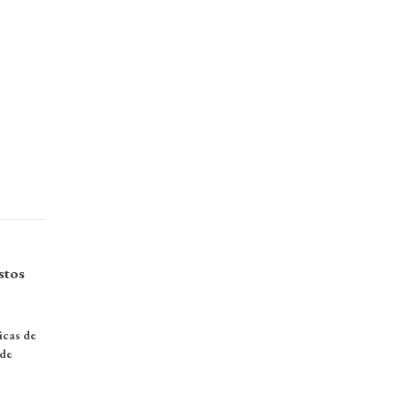
stos
icas de
ade