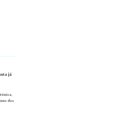
nta já
tónica,
guns dos