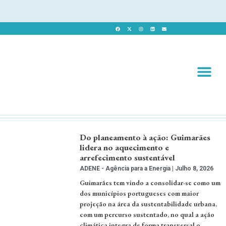
Revista 
Revista Dig
Do planeamento à ação: Guimarães
lidera no aquecimento e
arrefecimento sustentável
ADENE - Agência para a Energia
Julho 8, 2026
Guimarães tem vindo a consolidar-se como um
dos municípios portugueses com maior
projeção na área da sustentabilidade urbana,
com um percurso sustentado, no qual a ação
climática integra de forma transversal o