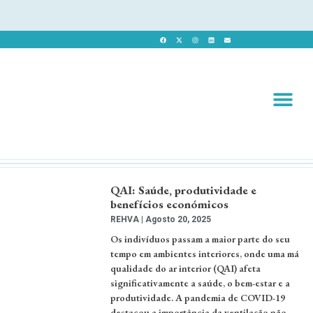
Revista 
Revista Dig
QAI: Saúde, produtividade e
benefícios económicos
REHVA
Agosto 20, 2025
Os indivíduos passam a maior parte do seu
tempo em ambientes interiores, onde uma má
qualidade do ar interior (QAI) afeta
significativamente a saúde, o bem-estar e a
produtividade. A pandemia de COVID-19
destacou a importância da ventilação não