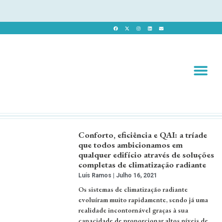
Revista 
Revista Dig
Conforto, eficiência e QAI: a tríade
que todos ambicionamos em
qualquer edifício através de soluções
completas de climatização radiante
Luís Ramos
Julho 16, 2021
Os sistemas de climatização radiante
evoluíram muito rapidamente, sendo já uma
realidade incontornável graças à sua
capacidade de proporcionar altos níveis de