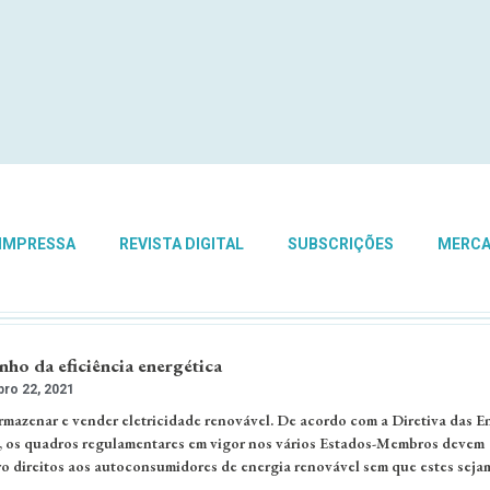
 IMPRESSA
REVISTA DIGITAL
SUBSCRIÇÕES
MERC
ho da eficiência energética
o 22, 2021
armazenar e vender eletricidade renovável. De acordo com a Diretiva das E
, os quadros regulamentares em vigor nos vários Estados-Membros devem
ro direitos aos autoconsumidores de energia renovável sem que estes seja