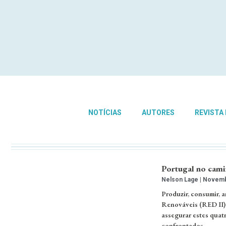
NOTÍCIAS
AUTORES
REVISTA
Portugal no camin
Nelson Lage
Novembr
Produzir, consumir, 
Renováveis (RED II)
assegurar estes quat
confrontados …