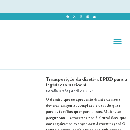
Revista 
Revista Dig
Transposição da diretiva EPBD para a
legislação nacional
Serafín Graña
Abril 20, 2026
O desafio que se apresenta diante de nós é
deveras exigente, complexo e pesado quer
para as famílias quer para o país. Muitos se
perguntam ─ estaremos nós à altura? Será que
conseguiremos avançar com determinação? O
tempo é curto, os objetivos são ambiciosos,