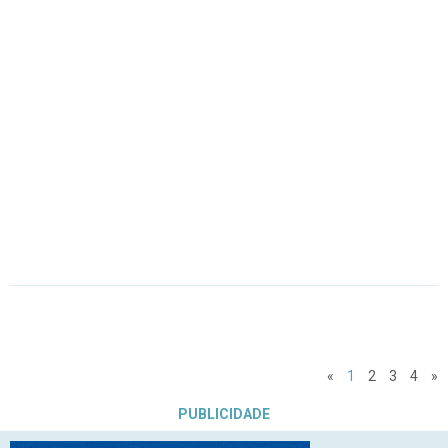
«
1
2
3
4
»
PUBLICIDADE