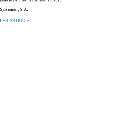
Edifícios e Energia
Janeiro 15, 2025
Systemair, S.A.
LER ARTIGO >