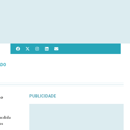
ADO
no
PUBLICIDADE
medida
us