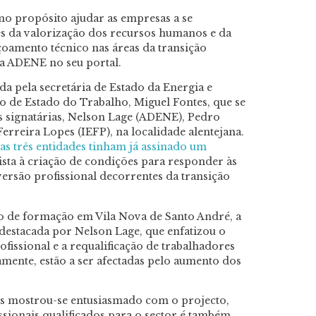
 propósito ajudar as empresas a se
s da valorização dos recursos humanos e da
çoamento técnico nas áreas da transição
a a ADENE no seu portal.
da pela secretária de Estado da Energia e
io de Estado do Trabalho, Miguel Fontes, que se
s signatárias, Nelson Lage (ADENE), Pedro
reira Lopes (IEFP), na localidade alentejana.
as três entidades tinham já assinado um
sta à criação de condições para responder às
versão profissional decorrentes da transição
ro de formação em Vila Nova de Santo André, a
 destacada por Nelson Lage, que enfatizou o
ofissional e a requalificação de trabalhadores
amente, estão a ser afectadas pelo aumento dos
 mostrou-se entusiasmado com o projecto,
sionais qualificados para o sector é também