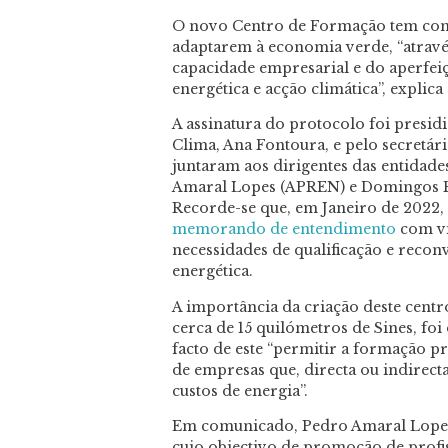
O novo Centro de Formação tem como
adaptarem à economia verde, “atravé
capacidade empresarial e do aperfei
energética e acção climática”, explic
A assinatura do protocolo foi presidi
Clima, Ana Fontoura, e pelo secretár
juntaram aos dirigentes das entidade
Amaral Lopes (APREN) e Domingos Fer
Recorde-se que, em Janeiro de 2022,
memorando de entendimento
com vi
necessidades de qualificação e recon
energética.
A importância da criação deste cent
cerca de 15 quilómetros de Sines, foi
facto de este “permitir a formação pr
de empresas que, directa ou indirect
custos de energia”.
Em comunicado, Pedro Amaral Lopes
cujo objectivo de promoção de profis