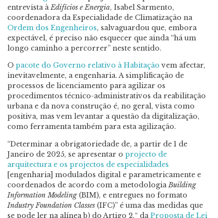
entrevista à
Edifícios e Energia
, Isabel Sarmento,
coordenadora da Especialidade de Climatização na
Ordem dos Engenheiros
, salvaguardou que, embora
expectável, é preciso não esquecer que ainda “há um
longo caminho a percorrer” neste sentido.
O
pacote do Governo relativo à Habitação
vem afectar,
inevitavelmente, a engenharia. A simplificação de
processos de licenciamento para agilizar os
procedimentos técnico-administrativos da reabilitação
urbana e da nova construção é, no geral, vista como
positiva, mas vem levantar a questão da digitalização,
como ferramenta também para esta agilização.
“Determinar a obrigatoriedade de, a partir de 1 de
Janeiro de 2025, se apresentar o
projecto de
arquitectura e os projectos de especialidades
[engenharia] modulados digital e parametricamente e
coordenados de acordo com a metodologia
Building
Information Modeling
(BIM), e entregues no formato
Industry
Foundation Classes
(IFC)” é uma das medidas que
se pode ler na alínea b) do Artigo 2.º da
Proposta de Lei