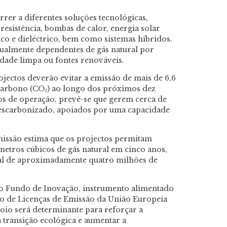
orrer a diferentes soluções tecnológicas,
resistência, bombas de calor, energia solar
co e dieléctrico, bem como sistemas híbridos.
ctualmente dependentes de gás natural por
idade limpa ou fontes renováveis.
jectos deverão evitar a emissão de mais de 6,6
carbono (CO₂) ao longo dos próximos dez
os de operação, prevê-se que gerem cerca de
descarbonizado, apoiados por uma capacidade
missão estima que os projectos permitam
 metros cúbicos de gás natural em cinco anos,
al de aproximadamente quatro milhões de
lo Fundo de Inovação, instrumento alimentado
io de Licenças de Emissão da União Europeia
poio será determinante para reforçar a
a transição ecológica e aumentar a