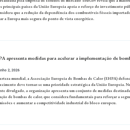
ealizada pela empresa de estudos de mercado YouGov revela que a maiori
s principais países da União Europeia apoia o reforço do investimento pú
nsidera que a redução da dependência dos combustíveis fósseis importad
ar a Europa mais segura do ponto de vista energético.
A apresenta medidas para acelerar a implementação de bom
nho 2, 2026
erteza mundial, a Associação Europeia de Bombas de Calor (EHPA) defen
uecimento deve tornar-se uma prioridade estratégica da União Europeia. 
te divulgado, a organização apresenta um conjunto de medidas destinada
ação de bombas de calor, que considera fundamentais para reforçar a segu
emissões e aumentar a competitividade industrial do bloco europeu.