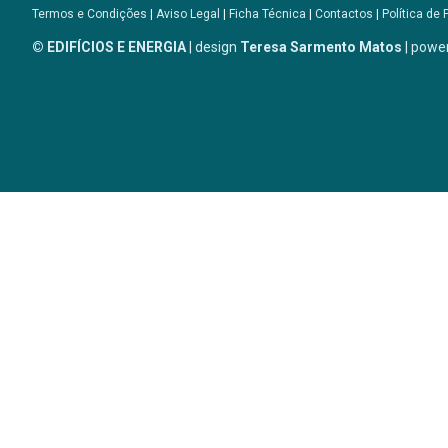
Termos e Condições
|
Aviso Legal
|
Ficha Técnica
|
Contactos
|
Política de 
© EDIFÍCIOS E ENERGIA
| design
Teresa Sarmento Matos
| powe