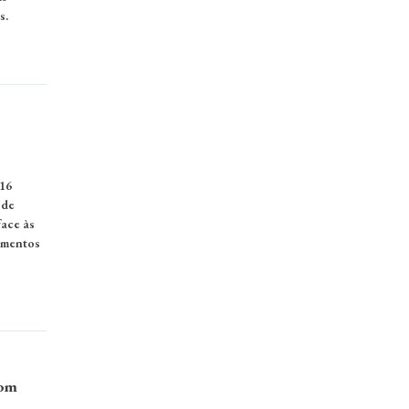
s.
16
 de
face às
amentos
com