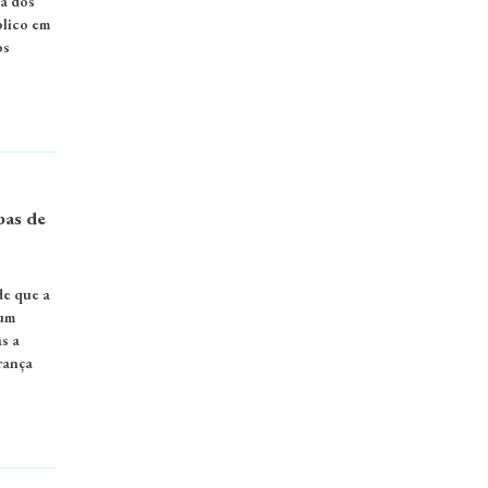
a dos
blico em
os
bas de
de que a
Num
s a
rança