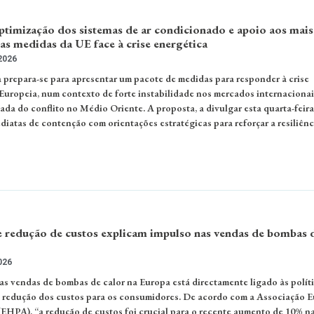
optimização dos sistemas de ar condicionado e apoio aos mais
 as medidas da UE face à crise energética
 2026
prepara-se para apresentar um pacote de medidas para responder à crise
Europeia, num contexto de forte instabilidade nos mercados internacionai
da do conflito no Médio Oriente. A proposta, a divulgar esta quarta-feira
iatas de contenção com orientações estratégicas para reforçar a resiliênc
e redução de custos explicam impulso nas vendas de bombas 
026
s vendas de bombas de calor na Europa está directamente ligado às polít
à redução dos custos para os consumidores. De acordo com a Associação 
EHPA), “a redução de custos foi crucial para o recente aumento de 10% n