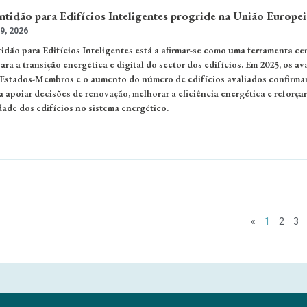
ntidão para Edifícios Inteligentes progride na União Europei
9, 2026
idão para Edifícios Inteligentes está a afirmar-se como uma ferramenta cen
ara a transição energética e digital do sector dos edifícios. Em 2025, os a
 Estados-Membros e o aumento do número de edifícios avaliados confirma
 apoiar decisões de renovação, melhorar a eficiência energética e reforçar
idade dos edifícios no sistema energético.
«
1
2
3