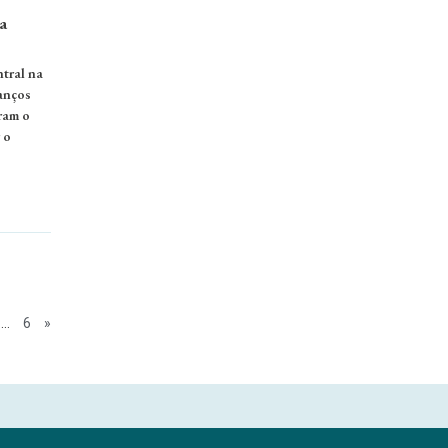
a
tral na
vanços
ram o
 o
…
6
»