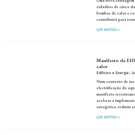
Uma nova sondagem r
cidadãos de cinco do
bombas de calor e co
contribuirá para torn
LER ARTIGO >
Manifesto da EHP
calor
Edifícios e Energia
Ju
Num contexto de inc
electrificação do aq
manifesto recentemen
acelerar a implement
energética, reduzir 
LER ARTIGO >