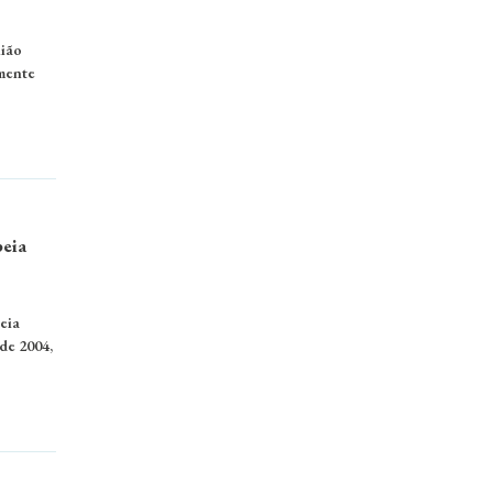
nião
mente
peia
eia
de 2004,