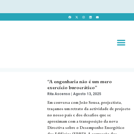
Revista 
Revista Dig
“A engenharia não é um mero
exercício burocrático”
Rita Ascenso
Agosto 13, 2025
Em conversa com João Sousa, projectista,
traçamos um retrato da actividade de projecto
no nosso país e dos desafios que se
aproximam com a transposição da nova
Directiva sobre o Desempenho Energético
dos Edifícios (EPBD). A correcção dos