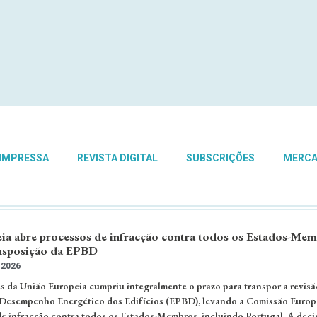
 IMPRESSA
REVISTA DIGITAL
SUBSCRIÇÕES
MERC
a abre processos de infracção contra todos os Estados-Me
ansposição da EPBD
 2026
 da União Europeia cumpriu integralmente o prazo para transpor a revisã
 Desempenho Energético dos Edifícios (EPBD), levando a Comissão Europ
de infracção contra todos os Estados-Membros, incluindo Portugal. A deci