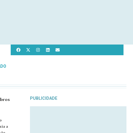
ADO
mbros
PUBLICIDADE
o
eia a
são