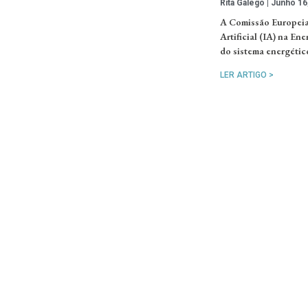
Rita Galego
Junho 16
A Comissão Europeia 
Artificial (IA) na Ene
do sistema energéti
LER ARTIGO >