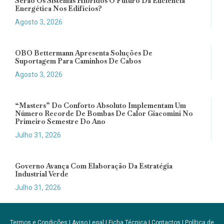
Serão Os Sistemas Híbridos O Futuro Da Eficiência
Energética Nos Edifícios?
Agosto 3, 2026
OBO Bettermann Apresenta Soluções De
Suportagem Para Caminhos De Cabos
Agosto 3, 2026
“Masters” Do Conforto Absoluto Implementam Um
Número Recorde De Bombas De Calor Giacomini No
Primeiro Semestre Do Ano
Julho 31, 2026
Governo Avança Com Elaboração Da Estratégia
Industrial Verde
Julho 31, 2026
Termos e Condições
|
Aviso Legal
|
Ficha Técnica
|
Contactos
|
Política de