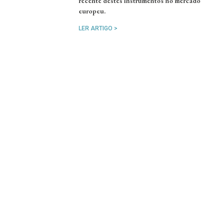
recente destes instrumentos no mercado
europeu.
LER ARTIGO >