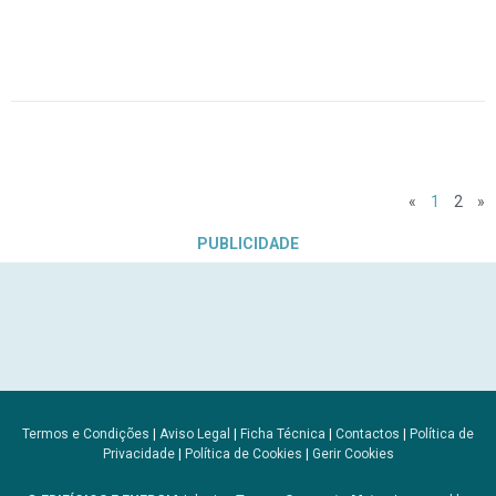
«
1
2
»
PUBLICIDADE
Termos e Condições
|
Aviso Legal
|
Ficha Técnica
|
Contactos
|
Política de
Privacidade
|
Política de Cookies
|
Gerir Cookies