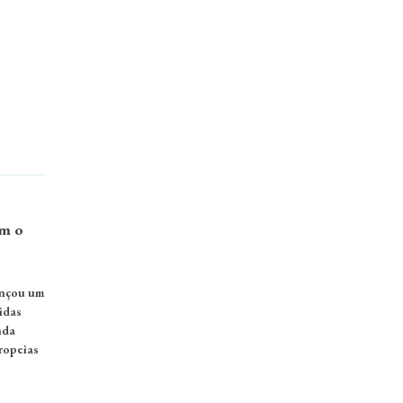
om o
ançou um
idas
nda
ropeias