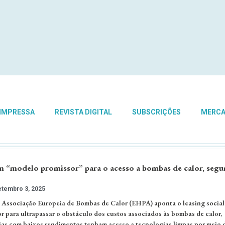
 IMPRESSA
REVISTA DIGITAL
SUBSCRIÇÕES
MERC
um “modelo promissor” para o acesso a bombas de calor, segu
tembro 3, 2025
a Associação Europeia de Bombas de Calor (EHPA) aponta o leasing socia
 para ultrapassar o obstáculo dos custos associados às bombas de calor,
ias com baixos rendimentos tenham acesso a tecnologias limpas por meio 