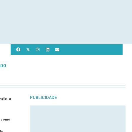
ADO
ndo a
PUBLICIDADE
l como
de