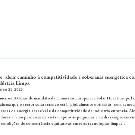
e: abrir caminho à competitividade e soberania energética c
dústria Limpa
rço 25, 2025
meiros 100 dias de mandato da Comissão Europeia, a Solar Heat Europe l
firma que o sector solar térmico está “globalmente optimista” com as med
áreas da energia acessível e da competitividade da indústria europeia. Ai
sladores a “não perderem de vista o apoio às pequenas e médias empresas eu
 condições de concorrência equitativas entre as tecnologias limpas”.