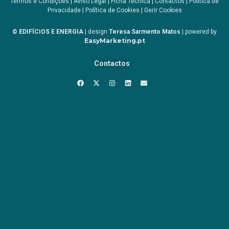
Termos e Condições
|
Aviso Legal
|
Ficha Técnica
|
Contactos
|
Política de
Privacidade
|
Política de Cookies
|
Gerir Cookies
© EDIFÍCIOS E ENERGIA
| design
Teresa Sarmento Matos
| powered by
EasyMarketing.pt
Contactos