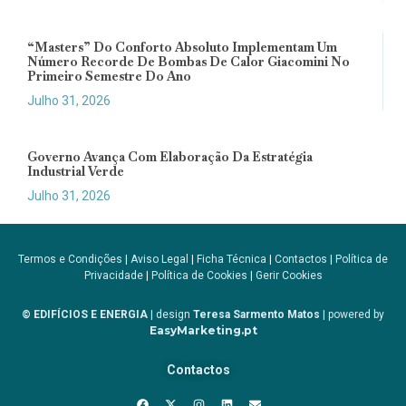
“Masters” Do Conforto Absoluto Implementam Um
Número Recorde De Bombas De Calor Giacomini No
Primeiro Semestre Do Ano
Julho 31, 2026
Governo Avança Com Elaboração Da Estratégia
Industrial Verde
Julho 31, 2026
Termos e Condições
|
Aviso Legal
|
Ficha Técnica
|
Contactos
|
Política de
Privacidade
|
Política de Cookies
|
Gerir Cookies
© EDIFÍCIOS E ENERGIA
| design
Teresa Sarmento Matos
| powered by
EasyMarketing.pt
Contactos