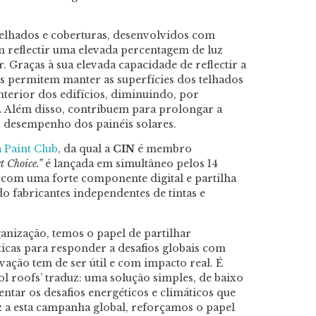
telhados e coberturas, desenvolvidos com
 reflectir uma elevada percentagem de luz
. Graças à sua elevada capacidade de reflectir a
tas permitem manter as superfícies dos telhados
nterior dos edifícios, diminuindo, por
 Além disso, contribuem para prolongar a
 o desempenho dos painéis solares.
 Paint Club
, da qual a
CIN
é membro
t Choice.”
é lançada em simultâneo pelos 14
com uma forte componente digital e partilha
 fabricantes independentes de tintas e
ização, temos o papel de partilhar
icas para responder a desafios globais com
vação tem de ser útil e com impacto real. É
ool roofs’ traduz: uma solução simples, de baixo
ntar os desafios energéticos e climáticos que
z a esta campanha global, reforçamos o papel