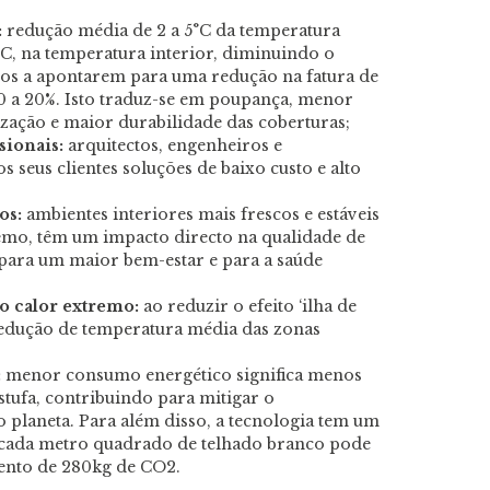
:
redução média de 2 a 5°C da temperatura
ºC, na temperatura interior, diminuindo o
os a apontarem para uma redução na fatura de
10 a 20%. Isto traduz-se em poupança, menor
ização e maior durabilidade das coberturas;
sionais:
arquitectos, engenheiros e
 seus clientes soluções de baixo custo e alto
os:
ambientes interiores mais frescos e estáveis
emo, têm um impacto directo na qualidade de
 para um maior bem-estar e para a saúde
o calor extremo:
ao reduzir o efeito ‘ilha de
 redução de temperatura média das zonas
:
menor consumo energético significa menos
estufa, contribuindo para mitigar o
 planeta. Para além disso, a tecnologia tem um
: cada metro quadrado de telhado branco pode
ento de 280kg de CO2.