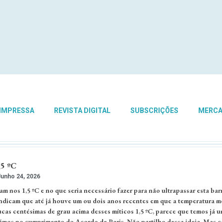
 IMPRESSA
REVISTA DIGITAL
SUBSCRIÇÕES
MERC
,5 ºC
unho 24, 2026
am nos 1,5 ºC e no que seria necessário fazer para não ultrapassar esta barr
ndicam que até já houve um ou dois anos recentes em que a temperatura m
cas centésimas de grau acima desses míticos 1,5 ºC, parece que temos já 
hámos no cumprimento do Acordo de Paris. Não partilho dessa ideia. Mas 