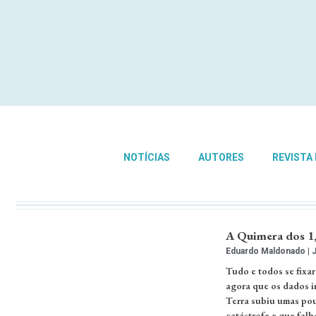
NOTÍCIAS
AUTORES
REVISTA
A Quimera dos 1
Eduardo Maldonado
J
Tudo e todos se fixar
agora que os dados i
Terra subiu umas pou
catástrofe e que fal