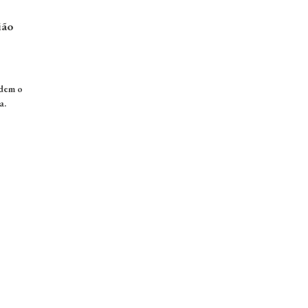
ião
ndem o
a.