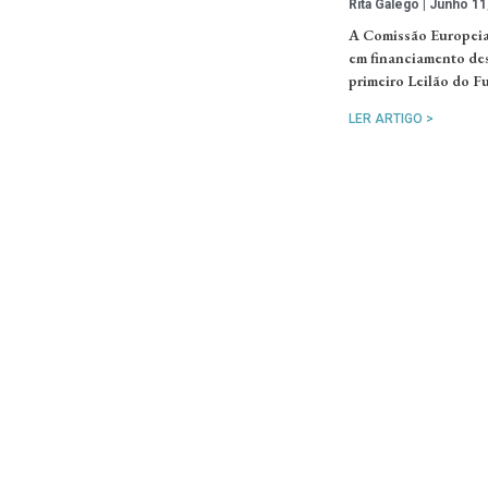
Rita Galego
Junho 11
A Comissão Europeia 
em financiamento des
primeiro Leilão do F
LER ARTIGO >