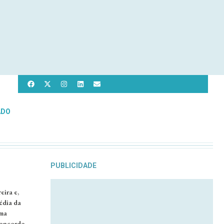
ADO
PUBLICIDADE
eira e,
édia da
uma
concordo