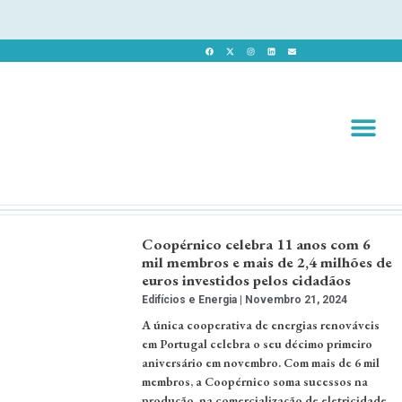
Revista 
Revista Dig
Coopérnico celebra 11 anos com 6
mil membros e mais de 2,4 milhões de
euros investidos pelos cidadãos
Edifícios e Energia
Novembro 21, 2024
A única cooperativa de energias renováveis
em Portugal celebra o seu décimo primeiro
aniversário em novembro. Com mais de 6 mil
membros, a Coopérnico soma sucessos na
produção, na comercialização de eletricidade