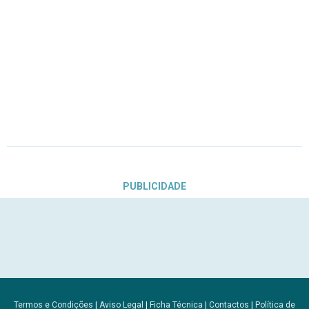
PUBLICIDADE
Termos e Condições
|
Aviso Legal
|
Ficha Técnica
|
Contactos
|
Política de