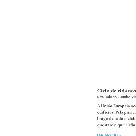
Ciclo de vida no
Rita Galego
Junho 29
A União Europeia aca
edifícios. Pela prim
longo de todo o cicl
questão: o que é afina
LER ARTIGO >