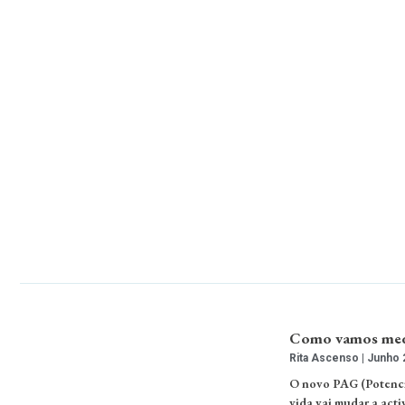
Como vamos medir
Rita Ascenso
Junho 2
O novo PAG (Potenci
vida vai mudar a act