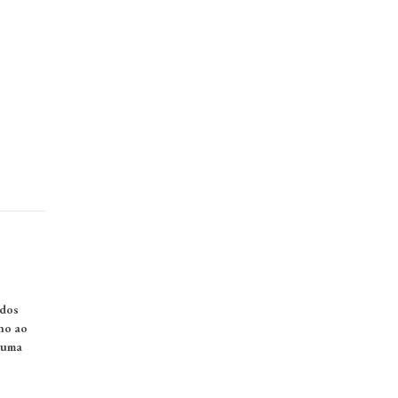
 dos
no ao
 uma