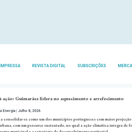
 IMPRESSA
REVISTA DIGITAL
SUBSCRIÇÕES
MERC
 ação: Guimarães lidera no aquecimento e arrefecimento
a Energia
Julho 8, 2026
a consolidar-se como um dos municípios portugueses com maior projeção 
urbana, com um percurso sustentado, no qual a ação climática integra de f
ento municipal e a estratégia de desenvolvimento territorial. …