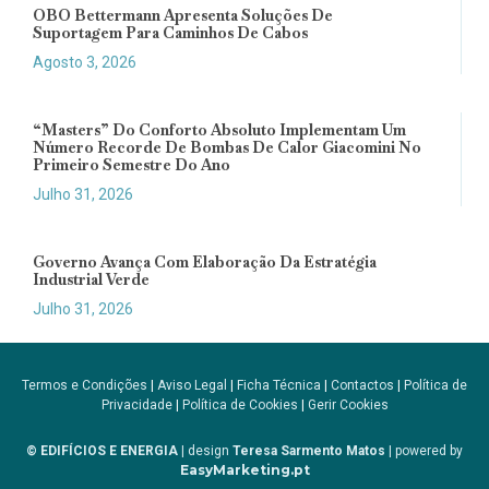
OBO Bettermann Apresenta Soluções De
Suportagem Para Caminhos De Cabos
Agosto 3, 2026
“Masters” Do Conforto Absoluto Implementam Um
Número Recorde De Bombas De Calor Giacomini No
Primeiro Semestre Do Ano
Julho 31, 2026
Governo Avança Com Elaboração Da Estratégia
Industrial Verde
Julho 31, 2026
Termos e Condições
|
Aviso Legal
|
Ficha Técnica
|
Contactos
|
Política de
Privacidade
|
Política de Cookies
|
Gerir Cookies
© EDIFÍCIOS E ENERGIA
| design
Teresa Sarmento Matos
| powered by
EasyMarketing.pt