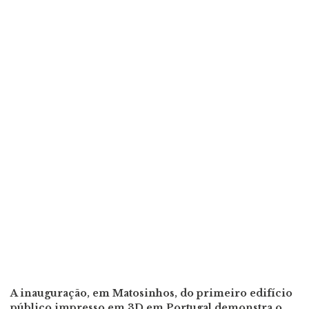
A inauguração, em Matosinhos, do primeiro edifício
público impresso em 3D em Portugal demonstra o