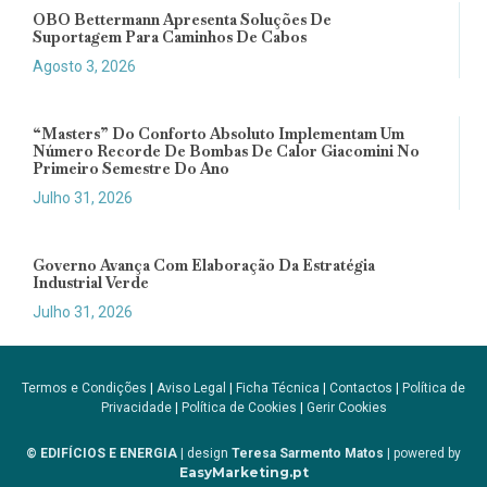
OBO Bettermann Apresenta Soluções De
Suportagem Para Caminhos De Cabos
Agosto 3, 2026
“Masters” Do Conforto Absoluto Implementam Um
Número Recorde De Bombas De Calor Giacomini No
Primeiro Semestre Do Ano
Julho 31, 2026
Governo Avança Com Elaboração Da Estratégia
Industrial Verde
Julho 31, 2026
Termos e Condições
|
Aviso Legal
|
Ficha Técnica
|
Contactos
|
Política de
Privacidade
|
Política de Cookies
|
Gerir Cookies
© EDIFÍCIOS E ENERGIA
| design
Teresa Sarmento Matos
| powered by
EasyMarketing.pt