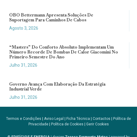
OBO Bettermann Apresenta Soluções De
Suportagem Para Caminhos De Cabos
Agosto 3, 2026
“Masters” Do Conforto Absoluto Implementam Um
Número Recorde De Bombas De Calor Giacomini No
Primeiro Semestre Do Ano
Julho 31, 2026
Governo Avança Com Elaboração Da Estratégia
Industrial Verde
Julho 31, 2026
Termos e Condições
|
Aviso Legal
|
Ficha Técnica
|
Contactos
|
Política de
Privacidade
|
Política de Cookies
|
Gerir Cookies
© EDIFÍCIOS E ENERGIA
| design
Teresa Sarmento Matos
| powered by