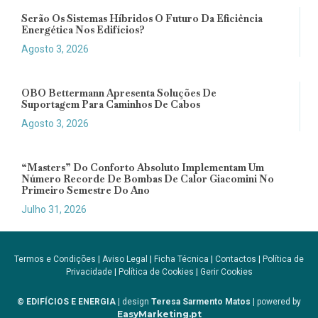
Serão Os Sistemas Híbridos O Futuro Da Eficiência
Energética Nos Edifícios?
Agosto 3, 2026
OBO Bettermann Apresenta Soluções De
Suportagem Para Caminhos De Cabos
Agosto 3, 2026
“Masters” Do Conforto Absoluto Implementam Um
Número Recorde De Bombas De Calor Giacomini No
Primeiro Semestre Do Ano
Julho 31, 2026
Termos e Condições
|
Aviso Legal
|
Ficha Técnica
|
Contactos
|
Política de
Privacidade
|
Política de Cookies
|
Gerir Cookies
© EDIFÍCIOS E ENERGIA
| design
Teresa Sarmento Matos
| powered by
EasyMarketing.pt