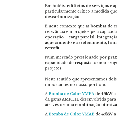
Em
hotéis
,
edifícios de serviços
e
a
particularmente crítico à medida qu
descarbonização
.
É neste contexto que as
bombas de ca
relevância em projetos pela capacid
operação – carga parcial, integra
aquecimento e arrefecimento, limit
retrofit
.
Num mercado pressionado por
pra
capacidade de resposta
tornou-se ig
projetos.
Neste sentido que apresentamos doi
importantes no nosso portfólio:
A
Bomba de Calor YMPA
de
45kW
a
da gama AMICHI, desenvolvida para
através de uma
combinação otimiza
A
Bomba de Calor YMAE
de
45kW
a