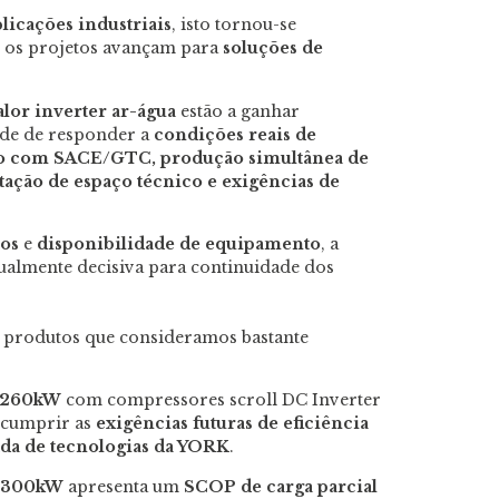
plicações industriais
, isto tornou-se
e os projetos avançam para
soluções de
lor inverter ar-água
estão a ganhar
ade de responder a
condições reais de
ção com SACE/GTC, produção simultânea de
ação de espaço técnico e exigências de
zos
e
disponibilidade de equipamento
, a
ualmente decisiva para continuidade dos
s produtos que consideramos bastante
260kW
com compressores scroll DC Inverter
 cumprir as
exigências futuras de eficiência
da de tecnologias da YORK
.
300kW
apresenta um
SCOP de carga parcial