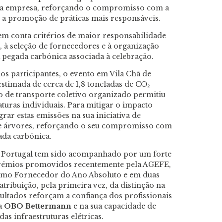
a da empresa, reforçando o compromisso com a
 a promoção de práticas mais responsáveis.
em conta critérios de maior responsabilidade
 à seleção de fornecedores e à organização
a pegada carbónica associada à celebração.
s participantes, o evento em Vila Chã de
stimada de cerca de 1,8 toneladas de CO₂
ão de transporte coletivo organizado permitiu
aturas individuais. Para mitigar o impacto
grar estas emissões na sua iniciativa de
 de árvores, reforçando o seu compromisso com
ada carbónica.
Portugal tem sido acompanhado por um forte
rémios promovidos recentemente pela AGEFE,
como Fornecedor do Ano Absoluto e em duas
 atribuição, pela primeira vez, da distinção na
sultados reforçam a confiança dos profissionais
da
OBO Bettermann
e na sua capacidade de
das infraestruturas elétricas.