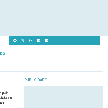
ADO
PUBLICIDADE
o pelo
idido em
ara
a