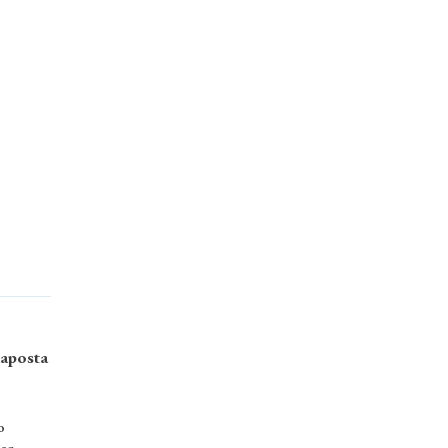
aposta
o