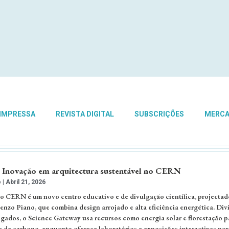
 IMPRESSA
REVISTA DIGITAL
SUBSCRIÇÕES
MERC
 Inovação em arquitectura sustentável no CERN
o
Abril 21, 2026
 CERN é um novo centro educativo e de divulgação científica, projectad
Renzo Piano, que combina design arrojado e alta eficiência energética. Div
igados, o Science Gateway usa recursos como energia solar e florestação p
e de carbono, enquanto oferece laboratórios e exposições interactivas par