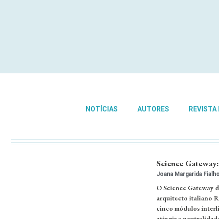
NOTÍCIAS
AUTORES
REVISTA
Science Gateway:
Joana Margarida Fialh
O Science Gateway do
arquitecto italiano 
cinco módulos interl
atingir a neutralidad