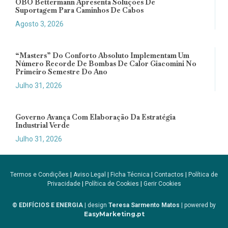
OBO Bettermann Apresenta Soluções De
Suportagem Para Caminhos De Cabos
Agosto 3, 2026
“Masters” Do Conforto Absoluto Implementam Um
Número Recorde De Bombas De Calor Giacomini No
Primeiro Semestre Do Ano
Julho 31, 2026
Governo Avança Com Elaboração Da Estratégia
Industrial Verde
Julho 31, 2026
Termos e Condições
|
Aviso Legal
|
Ficha Técnica
|
Contactos
|
Política de
Privacidade
|
Política de Cookies
|
Gerir Cookies
© EDIFÍCIOS E ENERGIA
| design
Teresa Sarmento Matos
| powered by
EasyMarketing.pt