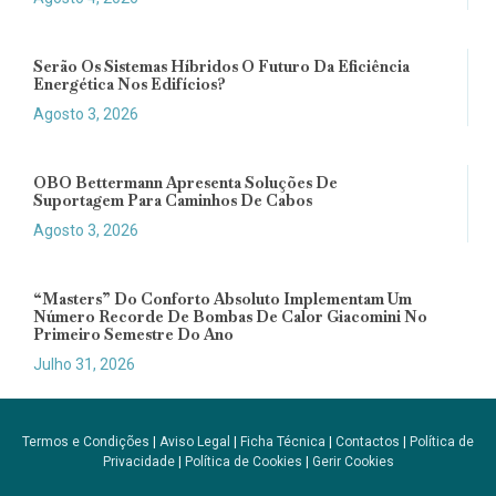
Serão Os Sistemas Híbridos O Futuro Da Eficiência
Energética Nos Edifícios?
Agosto 3, 2026
OBO Bettermann Apresenta Soluções De
Suportagem Para Caminhos De Cabos
Agosto 3, 2026
“Masters” Do Conforto Absoluto Implementam Um
Número Recorde De Bombas De Calor Giacomini No
Primeiro Semestre Do Ano
Julho 31, 2026
Termos e Condições
|
Aviso Legal
|
Ficha Técnica
|
Contactos
|
Política de
Privacidade
|
Política de Cookies
|
Gerir Cookies