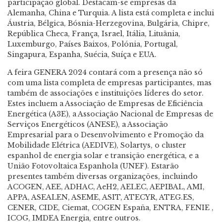
participação global. Destacam-se empresas da
Alemanha, China e Turquia. A lista está completa e inclui
Áustria, Bélgica, Bósnia-Herzegovina, Bulgária, Chipre,
República Checa, França, Israel, Itália, Lituânia,
Luxemburgo, Países Baixos, Polónia, Portugal,
Singapura, Espanha, Suécia, Suíça e EUA.
A feira GENERA 2024 contará com a presença não só
com uma lista completa de empresas participantes, mas
também de associações e instituições líderes do setor.
Estes incluem a Associação de Empresas de Eficiência
Energética (A3E), a Associação Nacional de Empresas de
Serviços Energéticos (ANESE), a Associação
Empresarial para o Desenvolvimento e Promoção da
Mobilidade Elétrica (AEDIVE), Solartys, o cluster
espanhol de energia solar e transição energética, e a
União Fotovoltaica Espanhola (UNEF). Estarão
presentes também diversas organizações, incluindo
ACOGEN, AEE, ADHAC, AeH2, AELEC, AEPIBAL, AMI,
APPA, ASEALEN, ASEME, ASIT, ATECYR, ATEG.ES,
CENER, CIDE, Ciemat, COGEN España, ENTRA, FENIE ,
ICOG, IMDEA Energia, entre outros.