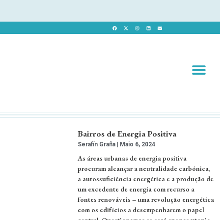
Revista 
Revista Dig
Bairros de Energia Positiva
Serafín Graña
Maio 6, 2024
As áreas urbanas de energia positiva
procuram alcançar a neutralidade carbónica,
a autos­suficiência energética e a produção de
um excedente de energia com recurso a
fontes renováveis – uma revolução energética
com os edifícios a desempenharem o papel