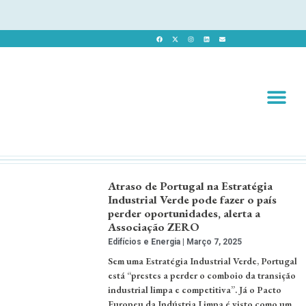
Revista 
Revista Dig
Atraso de Portugal na Estratégia
Industrial Verde pode fazer o país
perder oportunidades, alerta a
Associação ZERO
Edifícios e Energia
Março 7, 2025
Sem uma Estratégia Industrial Verde, Portugal
está “prestes a perder o comboio da transição
industrial limpa e competitiva”. Já o Pacto
Europeu da Indústria Limpa é visto como um