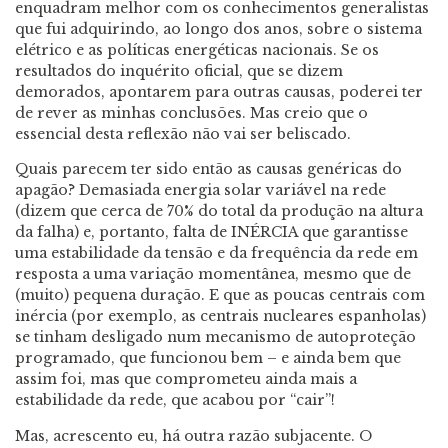
enquadram melhor com os conhecimentos generalistas
que fui adquirindo, ao longo dos anos, sobre o sistema
elétrico e as políticas energéticas nacionais. Se os
resultados do inquérito oficial, que se dizem
demorados, apontarem para outras causas, poderei ter
de rever as minhas conclusões. Mas creio que o
essencial desta reflexão não vai ser beliscado.
Quais parecem ter sido então as causas genéricas do
apagão? Demasiada energia solar variável na rede
(dizem que cerca de 70% do total da produção na altura
da falha) e, portanto, falta de INÉRCIA que garantisse
uma estabilidade da tensão e da frequência da rede em
resposta a uma variação momentânea, mesmo que de
(muito) pequena duração. E que as poucas centrais com
inércia (por exemplo, as centrais nucleares espanholas)
se tinham desligado num mecanismo de autoproteção
programado, que funcionou bem – e ainda bem que
assim foi, mas que comprometeu ainda mais a
estabilidade da rede, que acabou por “cair”!
Mas, acrescento eu, há outra razão subjacente. O