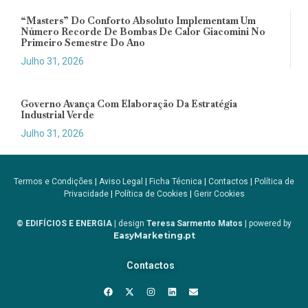
“Masters” Do Conforto Absoluto Implementam Um
Número Recorde De Bombas De Calor Giacomini No
Primeiro Semestre Do Ano
Julho 31, 2026
Governo Avança Com Elaboração Da Estratégia
Industrial Verde
Julho 31, 2026
Termos e Condições
|
Aviso Legal
|
Ficha Técnica
|
Contactos
|
Política de
Privacidade
|
Política de Cookies
|
Gerir Cookies
© EDIFÍCIOS E ENERGIA
| design
Teresa Sarmento Matos
| powered by
EasyMarketing.pt
Contactos