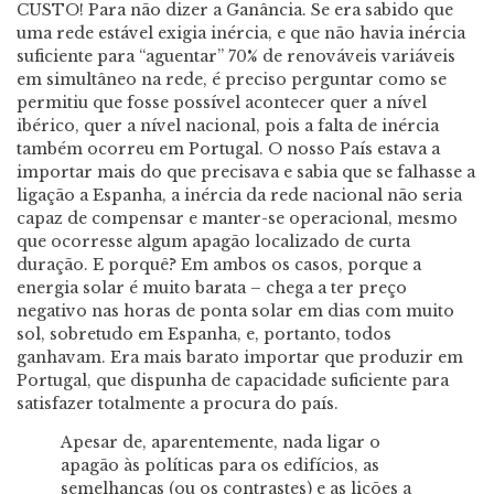
CUSTO! Para não dizer a Ganância. Se era sabido que
uma rede estável exigia inércia, e que não havia inércia
suficiente para “aguentar” 70% de renováveis variáveis
em simultâneo na rede, é preciso perguntar como se
permitiu que fosse possível acontecer quer a nível
ibérico, quer a nível nacional, pois a falta de inércia
também ocorreu em Portugal. O nosso País estava a
importar mais do que precisava e sabia que se falhasse a
ligação a Espanha, a inércia da rede nacional não seria
capaz de compensar e manter-se operacional, mesmo
que ocorresse algum apagão localizado de curta
duração. E porquê? Em ambos os casos, porque a
energia solar é muito barata – chega a ter preço
negativo nas horas de ponta solar em dias com muito
sol, sobretudo em Espanha, e, portanto, todos
ganhavam. Era mais barato importar que produzir em
Portugal, que dispunha de capacidade suficiente para
satisfazer totalmente a procura do país.
Apesar de, aparentemente, nada ligar o
apagão às políticas para os edifícios, as
semelhanças (ou os contrastes) e as lições a