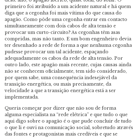
deste ano, o apagão ibérico, quase total, do solar. O
primeiro foi atribuído a um acidente natural e há quem
diga que a cegonha foi mais vítima do que causa do
apagão. Como pôde uma cegonha entrar em contacto
simultaneamente com dois cabos de alta tensão e
provocar um curto-circuito? As cegonhas têm asas
compridas, mas não tanto. E um bom engenheiro devia
ter desenhado a rede de forma a que nenhuma cegonha
pudesse provocar um tal acidente, espaçando
adequadamente os cabos da rede de alta tensão. Por
outro lado, este apagão mais recente, cujas causas ainda
não se conhecem oficialmente, tem sido considerado,
por quem sabe, uma consequência indesejável da
transição energética, ou mais precisamente, da
velocidade a que a transição energética está a ser
implementada.
Queria começar por dizer que não sou de forma
alguma especialista na “rede elétrica” e que tudo o que
aqui digo sobre o apagão é o que pude concluir de tudo
o que li e ouvi na comunicação social, sobretudo através
das fontes e protagonistas mais credíveis e que se