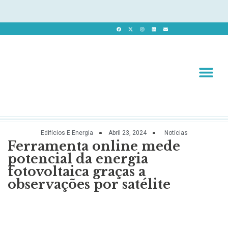
Revista 
Revista Dig
Edifícios E Energia
Abril 23, 2024
Notícias
Ferramenta online mede
potencial da energia
fotovoltaica graças a
observações por satélite