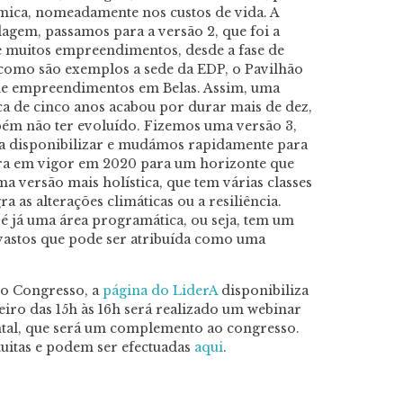
ómica, nomeadamente nos custos de vida. A
dagem, passamos para a versão 2, que foi a
 e muitos empreendimentos, desde a fase de
 como são exemplos a sede da EDP, o Pavilhão
de empreendimentos em Belas. Assim, uma
ca de cinco anos acabou por durar mais de dez,
ém não ter evoluído. Fizemos uma versão 3,
 a disponibilizar e mudámos rapidamente para
gora em vigor em 2020 para um horizonte que
ma versão mais holística, que tem várias classes
 as alterações climáticas ou a resiliência.
 é já uma área programática, ou seja, tem um
 vastos que pode ser atribuída como uma
no Congresso, a
página do LiderA
disponibiliza
eiro das 15h às 16h será realizado um webinar
ntal, que será um complemento ao congresso.
tuitas e podem ser efectuadas
aqui
.