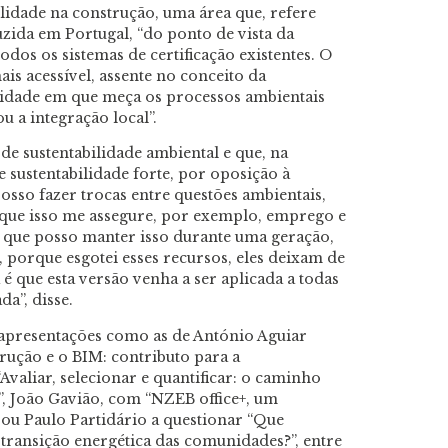
lidade na construção, uma área que, refere
zida em Portugal, “do ponto de vista da
dos os sistemas de certificação existentes. O
ais acessível, assente no conceito da
ilidade em que meça os processos ambientais
u a integração local”.
de sustentabilidade ambiental e que, na
e sustentabilidade forte, por oposição à
posso fazer trocas entre questões ambientais,
que isso me assegure, por exemplo, emprego e
é que posso manter isso durante uma geração,
, porque esgotei esses recursos, eles deixam de
 é que esta versão venha a ser aplicada a todas
a”, disse.
apresentações como as de António Aguiar
trução e o BIM: contributo para a
“Avaliar, selecionar e quantificar: o caminho
”, João Gavião, com “NZEB office+, um
, ou Paulo Partidário a questionar “Que
transição energética das comunidades?”, entre