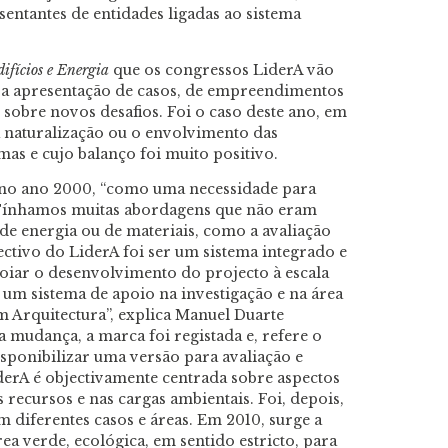
sentantes de entidades ligadas ao sistema
ifícios e Energia
que os congressos LiderA vão
e a apresentação de casos, de empreendimentos
o sobre novos desafios. Foi o caso deste ano, em
 a naturalização ou o envolvimento das
as e cujo balanço foi muito positivo.
no ano 2000, “como uma necessidade para
 “Tínhamos muitas abordagens que não eram
de energia ou de materiais, como a avaliação
ectivo do LiderA foi ser um sistema integrado e
poiar o desenvolvimento do projecto à escala
a, um sistema de apoio na investigação e na área
m Arquitectura”, explica Manuel Duarte
a mudança, a marca foi registada e, refere o
sponibilizar uma versão para avaliação e
iderA é objectivamente centrada sobre aspectos
s recursos e nas cargas ambientais. Foi, depois,
 diferentes casos e áreas. Em 2010, surge a
ea verde, ecológica, em sentido estricto, para