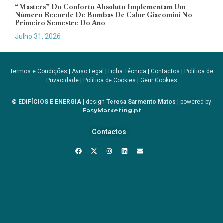
“Masters” Do Conforto Absoluto Implementam Um
Número Recorde De Bombas De Calor Giacomini No
Primeiro Semestre Do Ano
Julho 31, 2026
Termos e Condições
|
Aviso Legal
|
Ficha Técnica
|
Contactos
|
Política de
Privacidade
|
Política de Cookies
|
Gerir Cookies
© EDIFÍCIOS E ENERGIA
| design
Teresa Sarmento Matos
| powered by
EasyMarketing.pt
Contactos