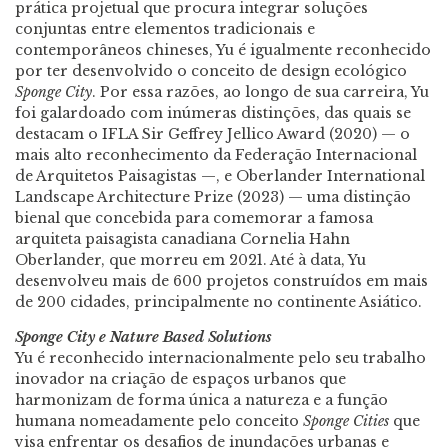
prática projetual que procura integrar soluções
conjuntas entre elementos tradicionais e
contemporâneos chineses, Yu é igualmente reconhecido
por ter desenvolvido o conceito de design ecológico
Sponge
City
. Por essa razões, ao longo de sua carreira, Yu
foi galardoado com inúmeras distinções, das quais se
destacam o IFLA Sir Geffrey Jellico Award (2020) — o
mais alto reconhecimento da Federação Internacional
de Arquitetos Paisagistas —, e Oberlander International
Landscape Architecture Prize (2023) — uma distinção
bienal que concebida para comemorar a famosa
arquiteta paisagista canadiana Cornelia Hahn
Oberlander, que morreu em 2021. Até à data, Yu
desenvolveu mais de 600 projetos construídos em mais
de 200 cidades, principalmente no continente Asiático.
Sponge City e Nature Based Solutions
Yu é reconhecido internacionalmente pelo seu trabalho
inovador na criação de espaços urbanos que
harmonizam de forma única a natureza e a função
humana nomeadamente pelo conceito
Sponge
Cities
que
visa enfrentar os desafios de inundações urbanas e