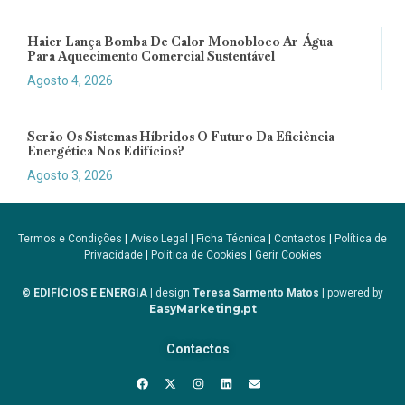
Haier Lança Bomba De Calor Monobloco Ar-Água
Para Aquecimento Comercial Sustentável
Agosto 4, 2026
Serão Os Sistemas Híbridos O Futuro Da Eficiência
Energética Nos Edifícios?
Agosto 3, 2026
Termos e Condições
|
Aviso Legal
|
Ficha Técnica
|
Contactos
|
Política de
Privacidade
|
Política de Cookies
|
Gerir Cookies
© EDIFÍCIOS E ENERGIA
| design
Teresa Sarmento Matos
| powered by
EasyMarketing.pt
Contactos