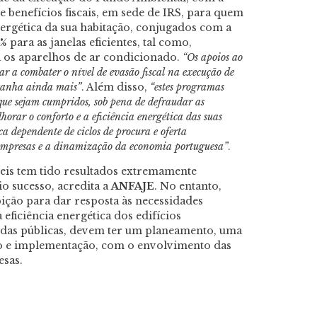
 benefícios fiscais, em sede de IRS, para quem
nergética da sua habitação, conjugados com a
% para as janelas eficientes, tal como,
a os aparelhos de ar condicionado.
“Os apoios ao
ar a combater o nível de evasão fiscal na execução de
ganha ainda mais”
. Além disso,
“estes programas
 que sejam cumpridos, sob pena de defraudar as
horar o conforto e a eficiência energética das suas
ica dependente de ciclos de procura e oferta
 empresas e a dinamização da economia portuguesa”
.
eis tem tido resultados extremamente
io sucesso, acredita a
ANFAJE
. No entanto,
bição para dar resposta às necessidades
 eficiência energética dos edifícios
idas públicas, devem ter um planeamento, uma
ão e implementação, com o envolvimento das
esas.