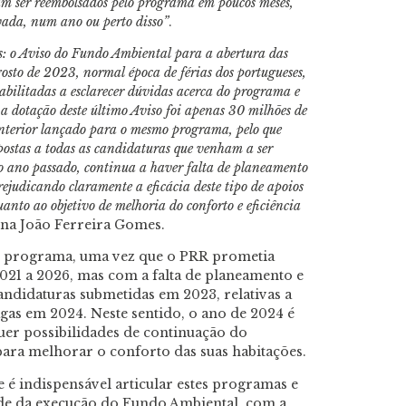
vam ser reembolsados pelo programa em poucos meses,
vada, num ano ou perto disso”
.
: o Aviso do Fundo Ambiental para a abertura das
osto de 2023, normal época de férias dos portugueses,
abilitadas a esclarecer dúvidas acerca do programa e
, a dotação deste último Aviso foi apenas 30 milhões de
anterior lançado para o mesmo programa, pelo que
postas a todas as candidaturas que venham a ser
o ano passado, continua a haver falta de planeamento
ejudicando claramente a eficácia deste tipo de apoios
to ao objetivo de melhoria do conforto e eficiência
ina João Ferreira Gomes.
o programa, uma vez que o PRR prometia
021 a 2026, mas com a falta de planeamento e
candidaturas submetidas em 2023, relativas a
gas em 2024. Neste sentido, o ano de 2024 é
er possibilidades de continuação do
ara melhorar o conforto das suas habitações.
 é indispensável articular estes programas e
de da execução do Fundo Ambiental, com a