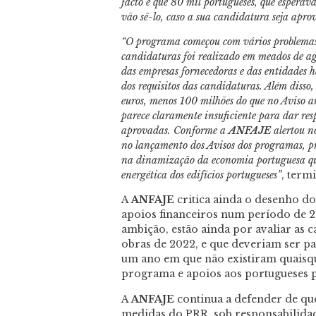
facto é que 80 mil portugueses, que espera
vão sê-lo, caso a sua candidatura seja apro
“O programa começou com vários problemas
candidaturas foi realizado em meados de ag
das empresas fornecedoras e das entidades h
dos requisitos das candidaturas. Além disso
euros, menos 100 milhões do que no Aviso 
parece claramente insuficiente para dar res
aprovadas. Conforme a
ANFAJE
alertou n
no lançamento dos Avisos dos programas, pr
na dinamização da economia portuguesa quan
energética dos edifícios portugueses”
, term
A
ANFAJE
critica ainda o desenho d
apoios financeiros num período de 2
ambição, estão ainda por avaliar as 
obras de 2022, e que deveriam ser pa
um ano em que não existiram quaisqu
programa e apoios aos portugueses p
A
ANFAJE
continua a defender de que
medidas do PRR, sob responsabilida