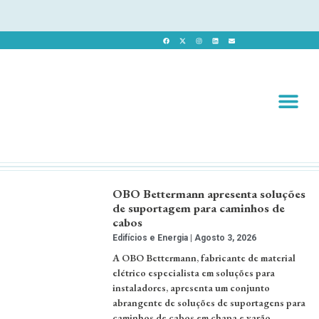
Revista 
Revista Dig
OBO Bettermann apresenta soluções
de suportagem para caminhos de
cabos
Edifícios e Energia
Agosto 3, 2026
A OBO Bettermann, fabricante de material
elétrico especialista em soluções para
instaladores, apresenta um conjunto
abrangente de soluções de suportagens para
caminhos de cabos em chapa e varão,