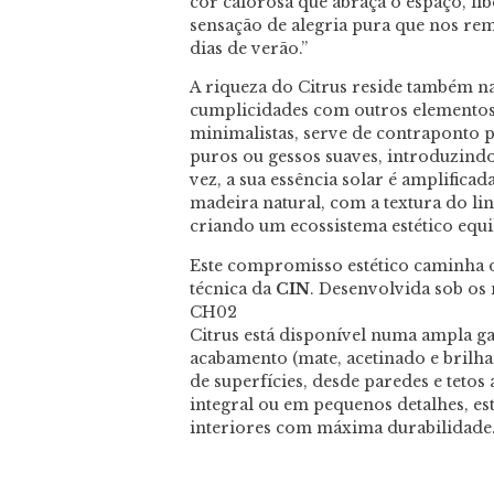
cor calorosa que abraça o espaço, li
sensação de alegria pura que nos re
dias de verão.”
A riqueza do Citrus reside também na
cumplicidades com outros elementos
minimalistas, serve de contraponto p
puros ou gessos suaves, introduzindo
vez, a sua essência solar é amplifi
madeira natural, com a textura do lin
criando um ecossistema estético equi
Este compromisso estético caminha 
técnica da
CIN
. Desenvolvida sob os
CH02
Citrus está disponível numa ampla g
acabamento (mate, acetinado e brilha
de superfícies, desde paredes e tetos
integral ou em pequenos detalhes, est
interiores com máxima durabilidade