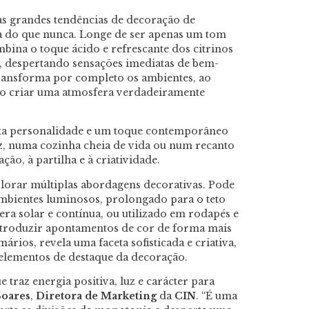
s grandes tendências de decoração de
ça do que nunca. Longe de ser apenas um tom
mbina o toque ácido e refrescante dos citrinos
r, despertando sensações imediatas de bem-
 transforma por completo os ambientes, ao
 ao criar uma atmosfera verdadeiramente
nta personalidade e um toque contemporâneo
uz, numa cozinha cheia de vida ou num recanto
ção, à partilha e à criatividade.
plorar múltiplas abordagens decorativas. Pode
ambientes luminosos, prolongado para o teto
ra solar e contínua, ou utilizado em rodapés e
ntroduzir apontamentos de cor de forma mais
rios, revela uma faceta sofisticada e criativa,
elementos de destaque da decoração.
raz energia positiva, luz e carácter para
Soares
,
Diretora de Marketing
da
CIN
. “É uma