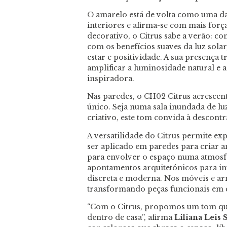
O amarelo está de volta como uma da
interiores e afirma-se com mais for
decorativo, o Citrus sabe a verão: co
com os benefícios suaves da luz sola
estar e positividade. A sua presença
amplificar a luminosidade natural e
inspiradora.
Nas paredes, o CH02 Citrus acresce
único. Seja numa sala inundada de l
criativo, este tom convida à descontra
A versatilidade do Citrus permite ex
ser aplicado em paredes para criar 
para envolver o espaço numa atmosfe
apontamentos arquitetónicos para i
discreta e moderna. Nos móveis e armá
transformando peças funcionais em 
“Com o Citrus, propomos um tom que t
dentro de casa”, afirma
Liliana Leis 