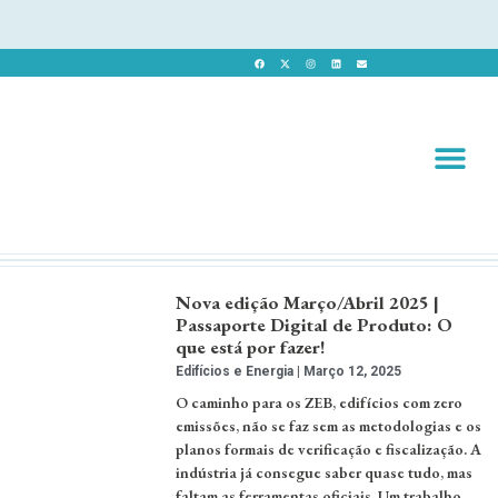
Revista 
Revista Dig
Nova edição Março/Abril 2025 |
Passaporte Digital de Produto: O
que está por fazer!
Edifícios e Energia
Março 12, 2025
O caminho para os ZEB, edifícios com zero
emissões, não se faz sem as metodologias e os
planos formais de verificação e fiscalização. A
indústria já consegue saber quase tudo, mas
faltam as ferramentas oficiais. Um trabalho,