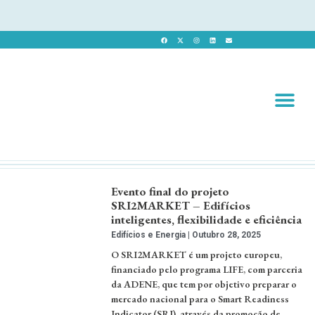
Revista 
Revista Dig
Evento final do projeto
SRI2MARKET – Edifícios
inteligentes, flexibilidade e eficiência
Edifícios e Energia
Outubro 28, 2025
O SRI2MARKET é um projeto europeu,
financiado pelo programa LIFE, com parceria
da ADENE, que tem por objetivo preparar o
mercado nacional para o Smart Readiness
Indicator (SRI), através da promoção de