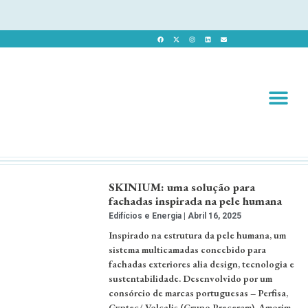
Revista 
Revista Dig
SKINIUM: uma solução para
fachadas inspirada na pele humana
Edifícios e Energia
Abril 16, 2025
Inspirado na estrutura da pele humana, um
sistema multicamadas concebido para
fachadas exteriores alia design, tecnologia e
sustentabilidade. Desenvolvido por um
consórcio de marcas portuguesas – Perfisa,
Gyptec/ Volcalis (Grupo Preceram), Amorim