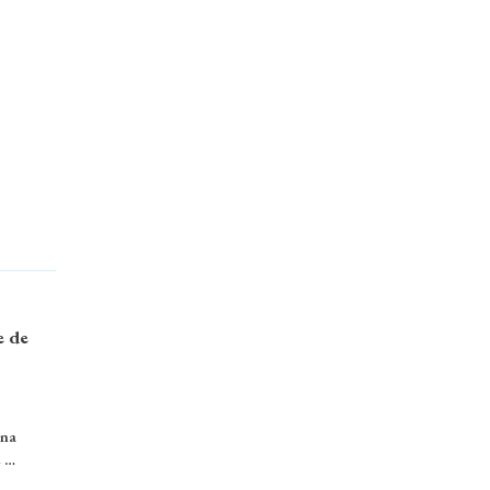
e de
 na
e …