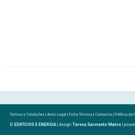
Termos e Condições
|
Aviso Legal
|
Ficha Técnica
|
Contactos
|
Política de 
© EDIFÍCIOS E ENERGIA
| design
Teresa Sarmento Matos
| powe